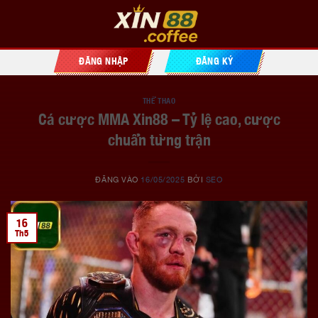
Bỏ
qua
nội
dung
ĐĂNG NHẬP
ĐĂNG KÝ
THỂ THAO
Cá cược MMA Xin88 – Tỷ lệ cao, cược
chuẩn từng trận
ĐĂNG VÀO
16/05/2025
BỞI
SEO
16
Th5