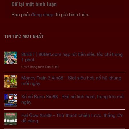
Để lại một bình luận
Bạn phải
đăng nhập
để gửi bình luận.
TIN TỨC MỚI NHẤT
86BET | 86Bet.com nạp rút tiền siêu tốc chỉ trong
1 phút
ở
Chức năng bình luận bị tắt
86BET
|
Money Train 3 Xin88 – Slot siêu hot, nổ hũ khủng
86Bet.com
mỗi ngày
nạp
rút
Xổ số Keno Xin88 – Đặt số linh hoạt, trúng lớn mỗi
tiền
siêu
ngày
tốc
chỉ
Pai Gow Xin88 – Thử thách chiến lược, thắng lớn
trong
dễ dàng
1
phút