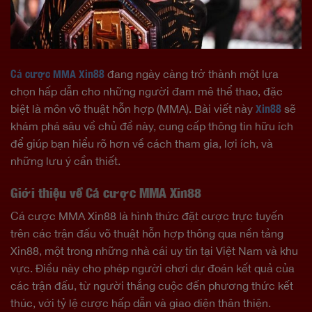
Cá cược MMA Xin88
đang ngày càng trở thành một lựa
chọn hấp dẫn cho những người đam mê thể thao, đặc
biệt là môn võ thuật hỗn hợp (MMA). Bài viết này
Xin88
sẽ
khám phá sâu về chủ đề này, cung cấp thông tin hữu ích
để giúp bạn hiểu rõ hơn về cách tham gia, lợi ích, và
những lưu ý cần thiết.
Giới thiệu về Cá cược MMA Xin88
Cá cược MMA Xin88 là hình thức đặt cược trực tuyến
trên các trận đấu võ thuật hỗn hợp thông qua nền tảng
Xin88, một trong những nhà cái uy tín tại Việt Nam và khu
vực. Điều này cho phép người chơi dự đoán kết quả của
các trận đấu, từ người thắng cuộc đến phương thức kết
thúc, với tỷ lệ cược hấp dẫn và giao diện thân thiện.