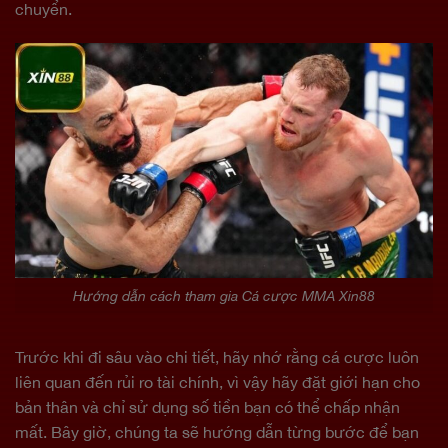
chuyển.
Hướng dẫn cách tham gia Cá cược MMA Xin88
Trước khi đi sâu vào chi tiết, hãy nhớ rằng cá cược luôn
liên quan đến rủi ro tài chính, vì vậy hãy đặt giới hạn cho
bản thân và chỉ sử dụng số tiền bạn có thể chấp nhận
mất. Bây giờ, chúng ta sẽ hướng dẫn từng bước để bạn