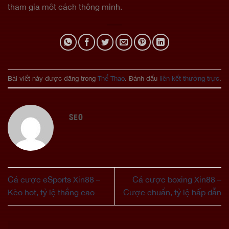
tham gia một cách thông minh.
Bài viết này được đăng trong
Thể Thao
. Đánh dấu
liên kết thường trực
.
SEO
Cá cược eSports Xin88 –
Cá cược boxing Xin88 –
Kèo hot, tỷ lệ thắng cao
Cược chuẩn, tỷ lệ hấp dẫn