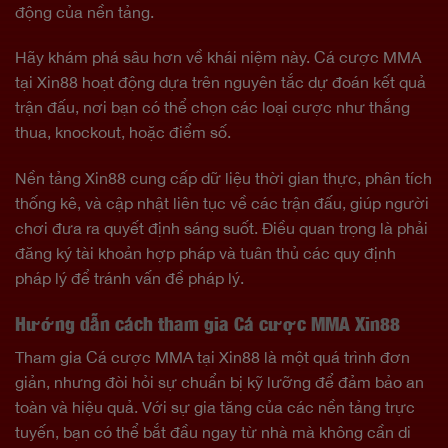
động của nền tảng.
Hãy khám phá sâu hơn về khái niệm này. Cá cược MMA
tại Xin88 hoạt động dựa trên nguyên tắc dự đoán kết quả
trận đấu, nơi bạn có thể chọn các loại cược như thắng
thua, knockout, hoặc điểm số.
Nền tảng Xin88 cung cấp dữ liệu thời gian thực, phân tích
thống kê, và cập nhật liên tục về các trận đấu, giúp người
chơi đưa ra quyết định sáng suốt. Điều quan trọng là phải
đăng ký tài khoản hợp pháp và tuân thủ các quy định
pháp lý để tránh vấn đề pháp lý.
Hướng dẫn cách tham gia Cá cược MMA Xin88
Tham gia Cá cược MMA tại Xin88 là một quá trình đơn
giản, nhưng đòi hỏi sự chuẩn bị kỹ lưỡng để đảm bảo an
toàn và hiệu quả. Với sự gia tăng của các nền tảng trực
tuyến, bạn có thể bắt đầu ngay từ nhà mà không cần di