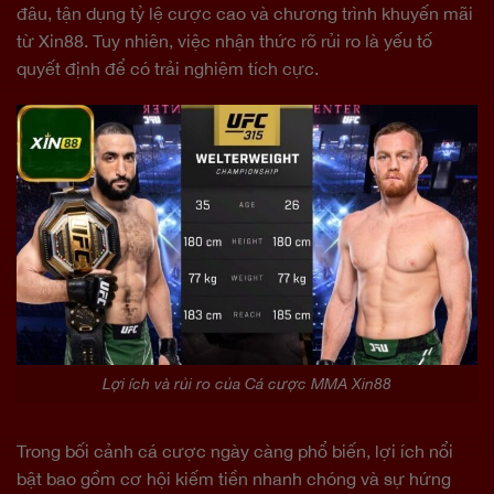
đâu, tận dụng tỷ lệ cược cao và chương trình khuyến mãi
từ Xin88. Tuy nhiên, việc nhận thức rõ rủi ro là yếu tố
quyết định để có trải nghiệm tích cực.
Lợi ích và rủi ro của Cá cược MMA Xin88
Trong bối cảnh cá cược ngày càng phổ biến, lợi ích nổi
bật bao gồm cơ hội kiếm tiền nhanh chóng và sự hứng