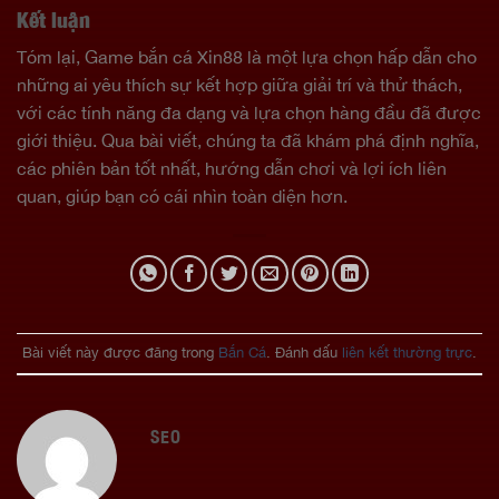
Kết luận
Tóm lại, Game bắn cá Xin88 là một lựa chọn hấp dẫn cho
những ai yêu thích sự kết hợp giữa giải trí và thử thách,
với các tính năng đa dạng và lựa chọn hàng đầu đã được
giới thiệu. Qua bài viết, chúng ta đã khám phá định nghĩa,
các phiên bản tốt nhất, hướng dẫn chơi và lợi ích liên
quan, giúp bạn có cái nhìn toàn diện hơn.
Bài viết này được đăng trong
Bắn Cá
. Đánh dấu
liên kết thường trực
.
SEO