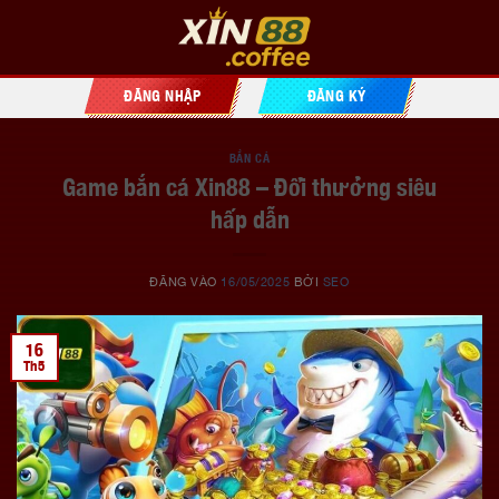
Bỏ
qua
nội
dung
ĐĂNG NHẬP
ĐĂNG KÝ
BẮN CÁ
Game bắn cá Xin88 – Đổi thưởng siêu
hấp dẫn
ĐĂNG VÀO
16/05/2025
BỞI
SEO
16
Th5