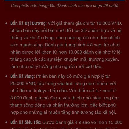
Các phiên bản hàng đầu (Danh sách các lựa chọn tốt nhất)
Bắn Cá Đại Dương
: Với giá tham gia chỉ từ 10.000 VND,
phiên bản này nổi bật nhờ đồ họa 3D chân thực và hệ
thống vũ khí đa dạng, cho phép người chơi tùy chỉnh
sức mạnh súng. Đánh giá trung bình 4.8 sao, trò chơi
nhận được lời khen từ hơn 10.000 đánh giá nhờ tỷ lệ
thắng cao và các sự kiện khuyến mãi thường xuyên,
làm cho nó lý tưởng cho người mới bắt đầu.
Bắn Cá Vàng
: Phiên bản này có mức giá hợp lý từ
20.000 VND, tập trung vào tính năng chơi nhóm với
chế độ multiplayer hấp dẫn. Với điểm số 4.7 sao từ
8.000 đánh giá, nó được yêu thích nhờ hiệu ứng âm
thanh sống động và phần thưởng lớn, đặc biệt phù
hợp cho những ai muốn tăng tính tương tác xã hội.
Bắn Cá Siêu Tốc
: Được đánh giá 4.9 sao với hơn 15.000