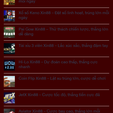
mỗi ngày
nạp
rút
Xổ số Keno Xin88 – Đặt số linh hoạt, trúng lớn mỗi
tiền
siêu
ngày
tốc
chỉ
Pai Gow Xin88 – Thử thách chiến lược, thắng lớn
trong
dễ dàng
1
phút
Tài xỉu 3 viên Xin88 – Lắc xúc xắc, thắng đậm tay
Hi-Lo Xin88 – Dự đoán cao thấp, thắng cực
nhanh
Coin Flip Xin88 – Lật xu trúng lớn, cược dễ chơi
JetX Xin88 – Cược tốc độ, thắng tiền cực đã
Aviator Xin88 – Cược bay cao, thắng lớn mỗi