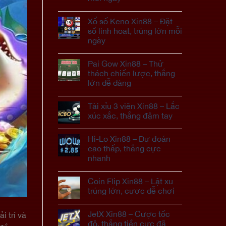
rút
tiền
siêu
Xổ số Keno Xin88 – Đặt
tốc
số linh hoạt, trúng lớn mỗi
chỉ
ngày
trong
1
phút
Pai Gow Xin88 – Thử
thách chiến lược, thắng
lớn dễ dàng
Tài xỉu 3 viên Xin88 – Lắc
xúc xắc, thắng đậm tay
Hi-Lo Xin88 – Dự đoán
cao thấp, thắng cực
nhanh
Coin Flip Xin88 – Lật xu
trúng lớn, cược dễ chơi
JetX Xin88 – Cược tốc
i trí và
độ, thắng tiền cực đã