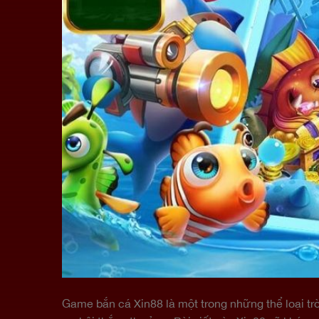
Game bắn cá Xin88 là một trong những thể loại trò 