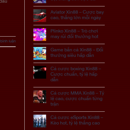
 đầu
Aviator Xin88 – Cược bay
cao, thắng lớn mỗi ngày
Plinko Xin88 – Trò chơi
may rủi đổi thưởng hot
 bình luận
Game bắn cá Xin88 – Đổi
thưởng siêu hấp dẫn
Cá cược boxing Xin88 –
Cược chuẩn, tỷ lệ hấp
dẫn
Cá cược MMA Xin88 – Tỷ
lệ cao, cược chuẩn từng
trận
Cá cược eSports Xin88 –
Kèo hot, tỷ lệ thắng cao