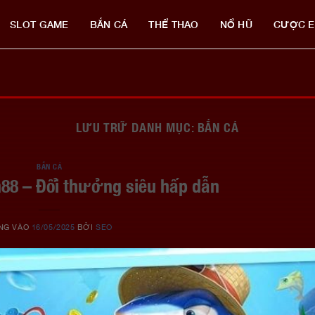
SLOT GAME
BẮN CÁ
THỂ THAO
NỔ HŨ
CƯỢC E
LƯU TRỮ DANH MỤC:
BẮN CÁ
BẮN CÁ
88 – Đổi thưởng siêu hấp dẫn
NG VÀO
16/05/2025
BỞI
SEO