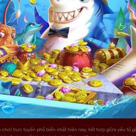
chơi trực tuyến phổ biến nhất hiện nay, kết hợp giữa yếu tố giả