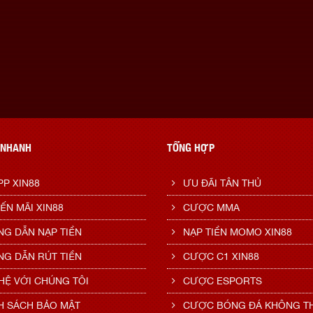
 NHANH
TỔNG HỢP
PP XIN88
ƯU ĐÃI TÂN THỦ
ẾN MÃI XIN88
CƯỢC MMA
G DẪN NẠP TIỀN
NẠP TIỀN MOMO XIN88
G DẪN RÚT TIỀN
CƯỢC C1 XIN88
 HỆ VỚI CHÚNG TÔI
CƯỢC ESPORTS
H SÁCH BẢO MẬT
CƯỢC BÓNG ĐÁ KHÔNG T