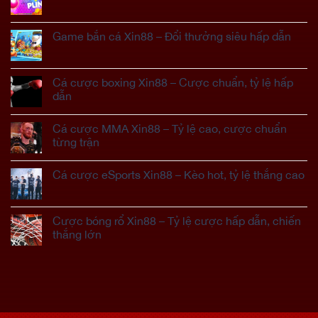
Game bắn cá Xin88 – Đổi thưởng siêu hấp dẫn
Cá cược boxing Xin88 – Cược chuẩn, tỷ lệ hấp
dẫn
Cá cược MMA Xin88 – Tỷ lệ cao, cược chuẩn
từng trận
Cá cược eSports Xin88 – Kèo hot, tỷ lệ thắng cao
Cược bóng rổ Xin88 – Tỷ lệ cược hấp dẫn, chiến
thắng lớn